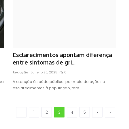
Esclarecimentos apontam diferença
entre sintomas de gri...
Redação
Janeiro 23, 2025
0
sa
A atenção à saúde pública, por meio de ações e
esclarecimentos à população, tem ...
‹
1
2
3
4
5
›
»