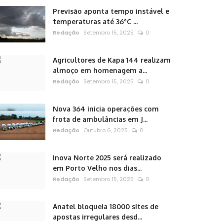
Previsão aponta tempo instável e
temperaturas até 36°C ...
Redação
Setembro 15, 2025
0
Agricultores de Kapa 144 realizam
almoço em homenagem a...
Redação
Setembro 15, 2025
0
Nova 364 inicia operações com
frota de ambulâncias em J...
Redação
Outubro 6, 2025
0
Inova Norte 2025 será realizado
em Porto Velho nos dias...
Redação
Setembro 15, 2025
0
Anatel bloqueia 18000 sites de
apostas irregulares desd...