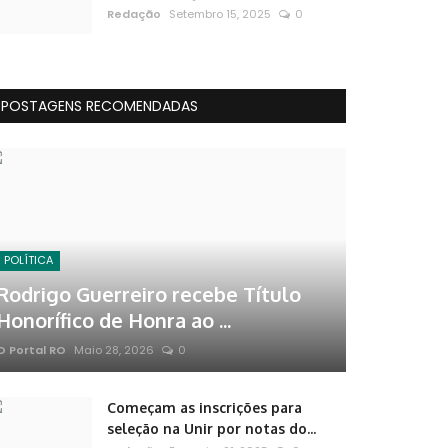
Redação
Setembro 15, 2025
0
POSTAGENS RECOMENDADAS
POLÍTICA
Rodrigo Guerreiro recebe Título
Honorífico de Honra ao ...
O Portal RO
Maio 28, 2026
0
Começam as inscrições para
seleção na Unir por notas do...