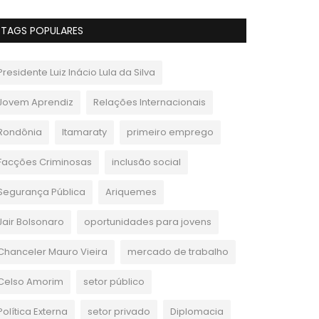
TAGS POPULARES
Presidente Luiz Inácio Lula da Silva
Jovem Aprendiz
Relações Internacionais
Rondônia
Itamaraty
primeiro emprego
Facções Criminosas
inclusão social
Segurança Pública
Ariquemes
Jair Bolsonaro
oportunidades para jovens
Chanceler Mauro Vieira
mercado de trabalho
Celso Amorim
setor público
Política Externa
setor privado
Diplomacia