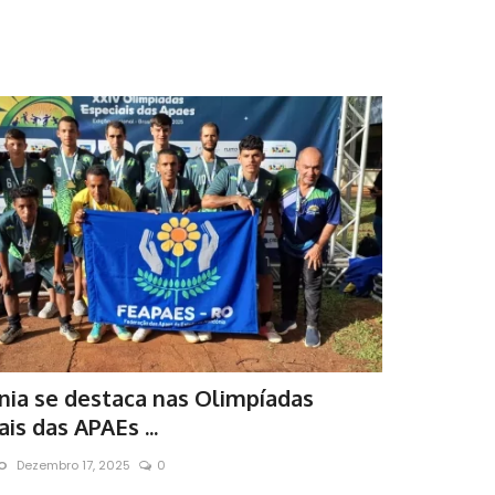
ia se destaca nas Olimpíadas
is das APAEs ...
RO
Dezembro 17, 2025
0