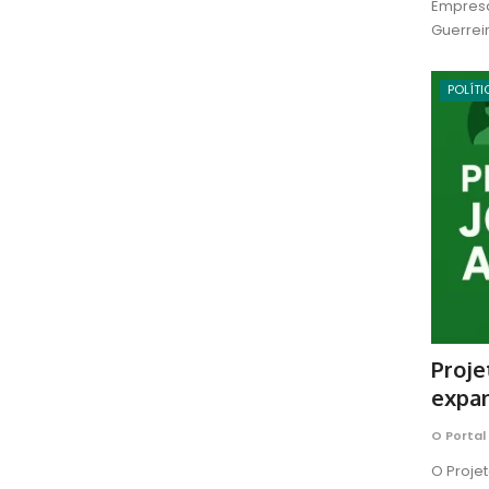
Empresár
Guerreir
POLÍTI
Proje
expan
O Portal
O Proje