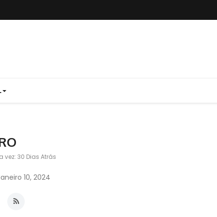
L
 RO
a vez: 30 Dias Atrás
neiro 10, 2024