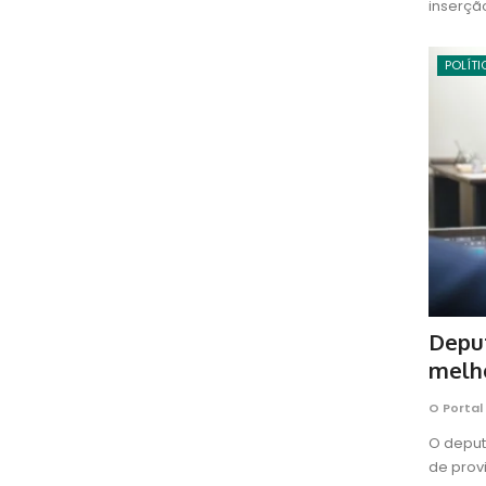
inserçã
POLÍTI
Depu
melho
O Portal
O deput
de provi