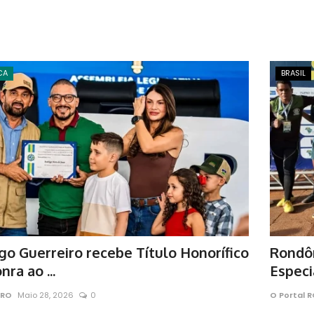
CA
BRASIL
go Guerreiro recebe Título Honorífico
Rondôn
ra ao ...
Especia
 RO
Maio 28, 2026
0
O Portal 