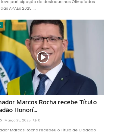
 teve participação de destaque nas Olimpíadas
 das APAEs 2025, ...
A
ador Marcos Rocha recebe Título
adão Honorí...
RO
Março 25, 2025
0
ador Marcos Rocha recebeu o Título de Cidadão