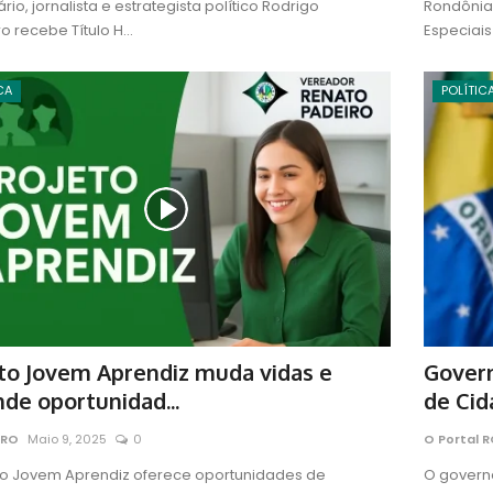
io, jornalista e estrategista político Rodrigo
Rondônia
o recebe Título H...
Especiais
CA
POLÍTIC
to Jovem Aprendiz muda vidas e
Govern
de oportunidad...
de Cid
 RO
Maio 9, 2025
0
O Portal 
to Jovem Aprendiz oferece oportunidades de
O govern