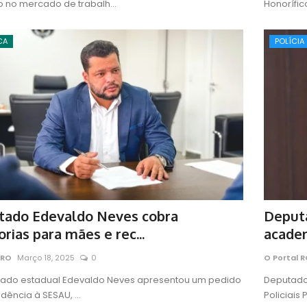
o no mercado de trabalh...
Honorífic
CA
POLÍCIA
tado Edevaldo Neves cobra
Deputa
rias para mães e rec...
academ
 RO
Março 18, 2025
0
O Portal 
ado estadual Edevaldo Neves apresentou um pedido
Deputado
dência à SESAU, ...
Policiais