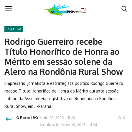
POLÍTICA
Conecte-se
Registro
Rodrigo Guerreiro recebe
Título Honorífico de Honra ao
Home
Mérito em sessão solene da
POLÍTICA
Alero na Rondônia Rural Show
Contato
Empresário, jornalista e estrategista político Rodrigo Guerreiro
recebe Título Honorífico de Honra ao Mérito durante sessão
MUNDO
solene da Assembleia Legislativa de Rondônia na Rondônia
Rural Show, em Ji-Paraná.
BRASIL
O Portal RO
Maio 28, 2026 - 11:23
0
Atualizada: Maio 28, 2026 - 11:24