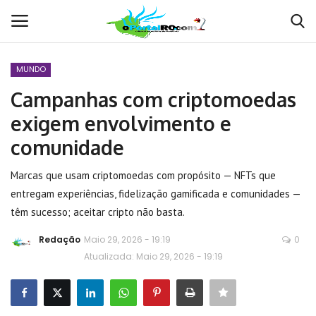
MUNDO
Conecte-se
Registro
Campanhas com criptomoedas
exigem envolvimento e
Home
comunidade
POLÍTICA
Marcas que usam criptomoedas com propósito — NFTs que
entregam experiências, fidelização gamificada e comunidades —
Contato
têm sucesso; aceitar cripto não basta.
MUNDO
Redação
Maio 29, 2026 - 19:19
0
Atualizada: Maio 29, 2026 - 19:19
BRASIL