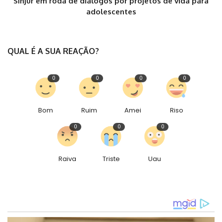
Sinjur em roda de dialogos por projetos de vida para
adolescentes
QUAL É A SUA REAÇÃO?
0
0
0
0
Bom
Ruim
Amei
Riso
0
0
0
Raiva
Triste
Uau