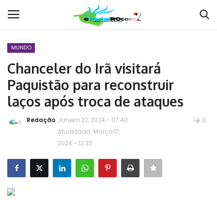
MUNDO
Conecte-se
Registro
Chanceler do Irã visitará
Paquistão para reconstruir
Home
laços após troca de ataques
POLÍTICA
Redação
Janeiro 22, 2024 - 07:40
0
Atualizada: Março 17,
Contato
2024 - 13:33
MUNDO
BRASIL