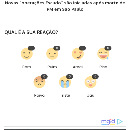
Novas “operações Escudo” são iniciadas após morte de
PM em São Paulo
QUAL É A SUA REAÇÃO?
0
0
0
0
Bom
Ruim
Amei
Riso
0
0
0
Raiva
Triste
Uau