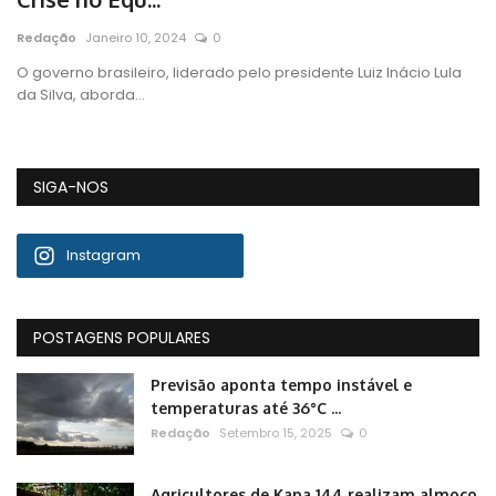
Redação
Janeiro 10, 2024
0
O governo brasileiro, liderado pelo presidente Luiz Inácio Lula
da Silva, aborda...
SIGA-NOS
Instagram
POSTAGENS POPULARES
Previsão aponta tempo instável e
temperaturas até 36°C ...
Redação
Setembro 15, 2025
0
Agricultores de Kapa 144 realizam almoço