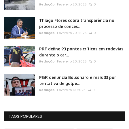
Redação
Fevereiro 20, 2025
0
Thiago Flores cobra transparência no
processo de conces...
Redação
Fevereiro 20, 2025
0
PRF define 93 pontos críticos em rodovias
durante o car...
Redação
Fevereiro 20, 2025
0
PGR denuncia Bolsonaro e mais 33 por
tentativa de golpe...
Redação
Fevereiro 19, 2025
0
TAGS POPULARES