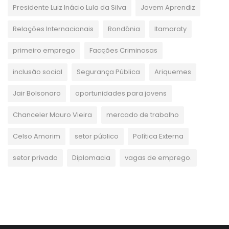
Presidente Luiz Inácio Lula da Silva
Jovem Aprendiz
Relações Internacionais
Rondônia
Itamaraty
primeiro emprego
Facções Criminosas
inclusão social
Segurança Pública
Ariquemes
Jair Bolsonaro
oportunidades para jovens
Chanceler Mauro Vieira
mercado de trabalho
Celso Amorim
setor público
Política Externa
setor privado
Diplomacia
vagas de emprego.