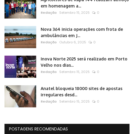
em homenagem a...
Redação
Setembro 15, 2025
0
Nova 364 inicia operações com frota de
ambulâncias em J...
Redação
Outubro 6, 2025
0
Inova Norte 2025 será realizado em Porto
Velho nos dias...
Redação
Setembro 15, 2025
0
Anatel bloqueia 18000 sites de apostas
irregulares desd...
Redação
Setembro 15, 2025
0
POSTAGENS RECOMENDADAS