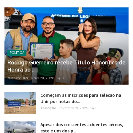
POLÍTICA
Rodrigo Guerreiro recebe Título Honorífico de
Honra ao ...
O Portal RO
Maio 28, 2026
0
Começam as inscrições para seleção na
Unir por notas do...
Redação
Fevereiro 21, 2025
0
Apesar dos crescentes acidentes aéreos,
este é um dos p...