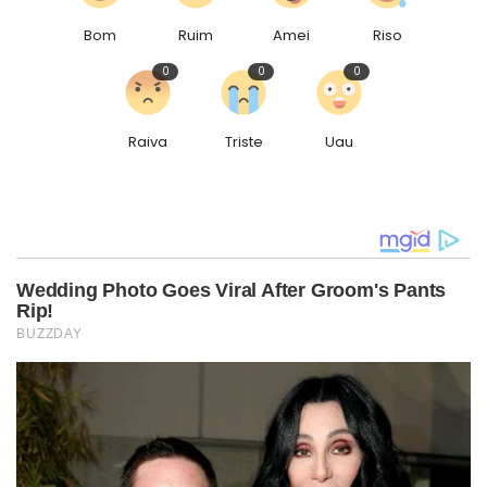
Bom
Ruim
Amei
Riso
0
0
0
Raiva
Triste
Uau