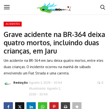
ACIDENTES
Conecte-se
Registro
Grave acidente na BR-364 deixa
quatro mortos, incluindo duas
Home
crianças, em Jaru
POLÍTICA
Um acidente na BR-364 em Jaru deixa quatro mortos, entre eles
duas crianças. O incidente ocorreu na manhã de sábado
Contato
envolvendo um Fiat Strada e uma carreta.
MUNDO
Redação
Agosto 2, 2025 - 20:54
0
Atualizada: Agosto 2,
BRASIL
2025 - 20:54