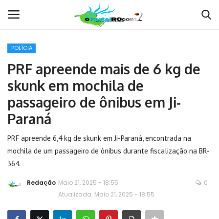
POLÍCIA
Conecte-se
Registro
PRF apreende mais de 6 kg de
skunk em mochila de
Home
passageiro de ônibus em Ji-
POLÍTICA
Paraná
Contato
PRF apreende 6,4 kg de skunk em Ji-Paraná, encontrada na
mochila de um passageiro de ônibus durante fiscalização na BR-
MUNDO
364.
Redação
Maio 21, 2025 - 18:55
0
BRASIL
Atualizada: Maio 21, 2025 - 18:55