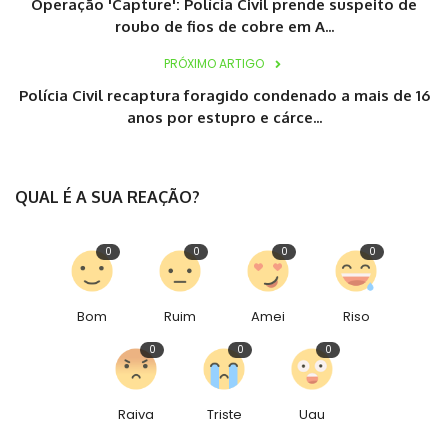
Operação 'Capture': Polícia Civil prende suspeito de
roubo de fios de cobre em A...
PRÓXIMO ARTIGO
Polícia Civil recaptura foragido condenado a mais de 16
anos por estupro e cárce...
QUAL É A SUA REAÇÃO?
0
0
0
0
Bom
Ruim
Amei
Riso
0
0
0
Raiva
Triste
Uau