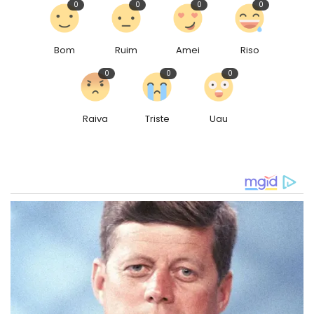
0
0
0
0
Bom
Ruim
Amei
Riso
0
0
0
Raiva
Triste
Uau