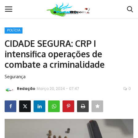
POLÍCIA
Conecte-se
Registro
CIDADE SEGURA: CRP I
intensifica operações de
Home
combate a criminalidade
POLÍTICA
Segurança
Contato
Redação
Março 20, 2024 - 07:47
0
MUNDO
BRASIL