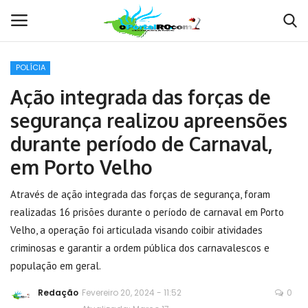
POLÍCIA
Conecte-se
Registro
Ação integrada das forças de
segurança realizou apreensões
Home
durante período de Carnaval,
POLÍTICA
em Porto Velho
Contato
Através de ação integrada das forças de segurança, foram
realizadas 16 prisões durante o período de carnaval em Porto
MUNDO
Velho, a operação foi articulada visando coibir atividades
criminosas e garantir a ordem pública dos carnavalescos e
BRASIL
população em geral.
Redação
Fevereiro 20, 2024 - 11:52
0