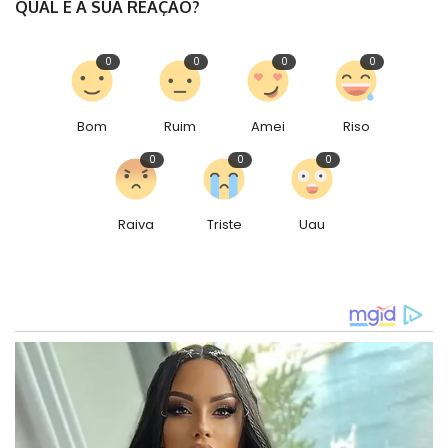
QUAL É A SUA REAÇÃO?
0
0
0
0
Bom
Ruim
Amei
Riso
0
0
0
Raiva
Triste
Uau