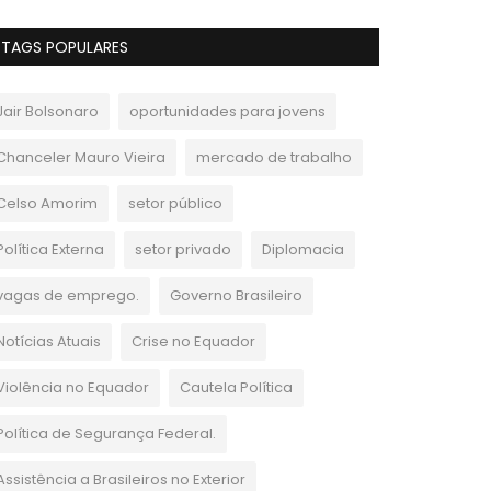
TAGS POPULARES
Jair Bolsonaro
oportunidades para jovens
Chanceler Mauro Vieira
mercado de trabalho
Celso Amorim
setor público
Política Externa
setor privado
Diplomacia
vagas de emprego.
Governo Brasileiro
Notícias Atuais
Crise no Equador
Violência no Equador
Cautela Política
Política de Segurança Federal.
Assistência a Brasileiros no Exterior