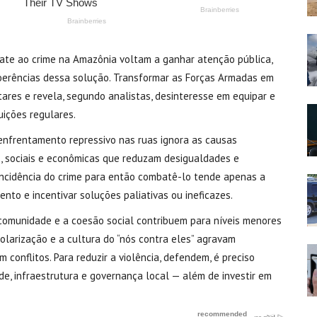
te ao crime na Amazônia voltam a ganhar atenção pública,
ncoerências dessa solução. Transformar as Forças Armadas em
itares e revela, segundo analistas, desinteresse em equipar e
buições regulares.
o enfrentamento repressivo nas ruas ignora as causas
s, sociais e econômicas que reduzam desigualdades e
incidência do crime para então combatê-lo tende apenas a
nto e incentivar soluções paliativas ou ineficazes.
comunidade e a coesão social contribuem para níveis menores
olarização e a cultura do “nós contra eles” agravam
 conflitos. Para reduzir a violência, defendem, é preciso
e, infraestrutura e governança local — além de investir em