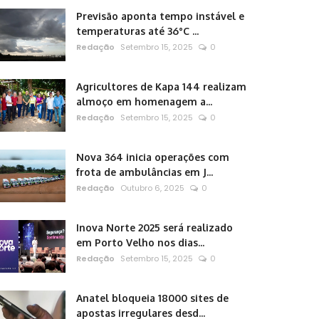
Previsão aponta tempo instável e
temperaturas até 36°C ...
Redação
Setembro 15, 2025
0
Agricultores de Kapa 144 realizam
almoço em homenagem a...
Redação
Setembro 15, 2025
0
Nova 364 inicia operações com
frota de ambulâncias em J...
Redação
Outubro 6, 2025
0
Inova Norte 2025 será realizado
em Porto Velho nos dias...
Redação
Setembro 15, 2025
0
Anatel bloqueia 18000 sites de
apostas irregulares desd...