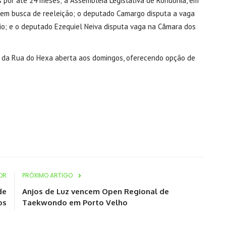
 por até 24 meses; a Assembleia Legislativa de Rondônia, em
 em busca de reeleição; o deputado Camargo disputa a vaga
io; e o deputado Ezequiel Neiva disputa vaga na Câmara dos
iva da Rua do Hexa aberta aos domingos, oferecendo opção de
OR
PRÓXIMO ARTIGO
de
Anjos de Luz vencem Open Regional de
os
Taekwondo em Porto Velho