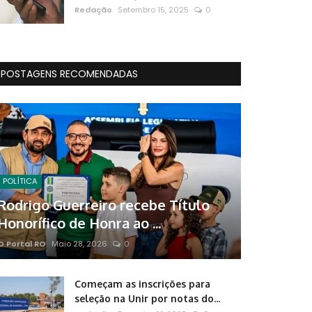
Redação
Setembro 15, 2025
0
POSTAGENS RECOMENDADAS
POLÍTICA
Rodrigo Guerreiro recebe Título
Honorífico de Honra ao ...
O Portal RO
Maio 28, 2026
0
Começam as inscrições para
seleção na Unir por notas do...