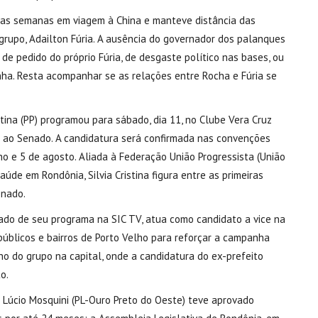
uas semanas em viagem à China e manteve distância das
rupo, Adailton Fúria. A ausência do governador dos palanques
de pedido do próprio Fúria, de desgaste político nas bases, ou
a. Resta acompanhar se as relações entre Rocha e Fúria se
stina (PP) programou para sábado, dia 11, no Clube Vera Cruz
ra ao Senado. A candidatura será confirmada nas convenções
ulho e 5 de agosto. Aliada à Federação União Progressista (União
de em Rondônia, Silvia Cristina figura entre as primeiras
enado.
iado de seu programa na SIC TV, atua como candidato a vice na
 públicos e bairros de Porto Velho para reforçar a campanha
o do grupo na capital, onde a candidatura do ex-prefeito
o.
l Lúcio Mosquini (PL-Ouro Preto do Oeste) teve aprovado