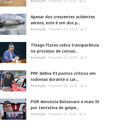
Redação
Fevereiro 21, 2025
0
Apesar dos crescentes acidentes
aéreos, este é um dos p...
Redação
Fevereiro 20, 2025
0
Thiago Flores cobra transparência
no processo de conces...
Redação
Fevereiro 20, 2025
0
PRF define 93 pontos críticos em
rodovias durante o car...
Redação
Fevereiro 20, 2025
0
PGR denuncia Bolsonaro e mais 33
por tentativa de golpe...
Redação
Fevereiro 19, 2025
0