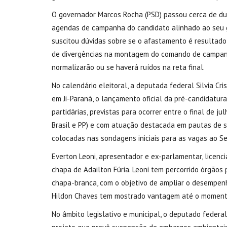
O governador Marcos Rocha (PSD) passou cerca de d
agendas de campanha do candidato alinhado ao seu g
suscitou dúvidas sobre se o afastamento é resultado 
de divergências na montagem do comando de campanh
normalizarão ou se haverá ruídos na reta final.
No calendário eleitoral, a deputada federal Silvia Cri
em Ji-Paraná, o lançamento oficial da pré-candidatu
partidárias, previstas para ocorrer entre o final de j
Brasil e PP) e com atuação destacada em pautas de saú
colocadas nas sondagens iniciais para as vagas ao S
Everton Leoni, apresentador e ex-parlamentar, licenc
chapa de Adailton Fúria. Leoni tem percorrido órgãos
chapa-branca, com o objetivo de ampliar o desempenh
Hildon Chaves tem mostrado vantagem até o moment
No âmbito legislativo e municipal, o deputado federa