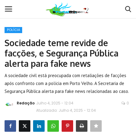
POLÍCIA
Conecte-se
Registro
Sociedade teme revide de
facções, e Segurança Pública
Home
alerta para fake news
POLÍTICA
A sociedade civil está preocupada com retaliações de facções
após confronto com a polícia em Porto Velho. A Secretaria de
Contato
Segurança Pública alerta para fake news relacionadas ao caso.
MUNDO
Redação
Julho 4, 2025 - 12:04
0
Atualizada: Julho 4, 2025 - 12:04
BRASIL