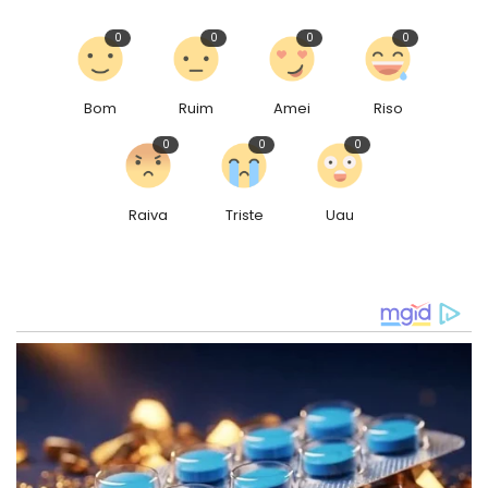
0
0
0
0
Bom
Ruim
Amei
Riso
0
0
0
Raiva
Triste
Uau