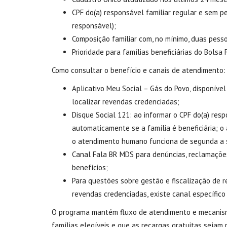
CPF do(a) responsável familiar regular e sem p
responsável);
Composição familiar com, no mínimo, duas pess
Prioridade para famílias beneficiárias do Bolsa 
Como consultar o benefício e canais de atendimento:
Aplicativo Meu Social – Gás do Povo, disponível
localizar revendas credenciadas;
Disque Social 121: ao informar o CPF do(a) res
automaticamente se a família é beneficiária; o 
o atendimento humano funciona de segunda a s
Canal Fala BR MDS para denúncias, reclamações
benefícios;
Para questões sobre gestão e fiscalização de 
revendas credenciadas, existe canal específico
O programa mantém fluxo de atendimento e mecanismo
famílias elegíveis e que as recargas gratuitas sejam