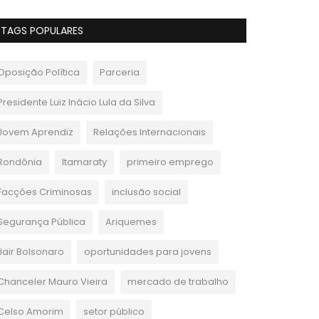
TAGS POPULARES
Oposição Política
Parceria
Presidente Luiz Inácio Lula da Silva
Jovem Aprendiz
Relações Internacionais
Rondônia
Itamaraty
primeiro emprego
Facções Criminosas
inclusão social
Segurança Pública
Ariquemes
Jair Bolsonaro
oportunidades para jovens
Chanceler Mauro Vieira
mercado de trabalho
Celso Amorim
setor público