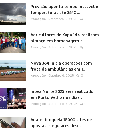
Previsão aponta tempo instável e
temperaturas até 36°C ...
Redação
Setembro 15, 2025
0
Agricultores de Kapa 144 realizam
almoço em homenagem a...
Redação
Setembro 15, 2025
0
Nova 364 inicia operações com
frota de ambulâncias em J...
Redação
Outubro 6, 2025
0
Inova Norte 2025 será realizado
em Porto Velho nos dias...
Redação
Setembro 15, 2025
0
Anatel bloqueia 18000 sites de
apostas irregulares desd...