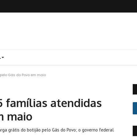
L
 pelo Gás do Povo em maio
 famílias atendidas
m maio
ga grátis do botijão pelo Gás do Povo; o governo federal