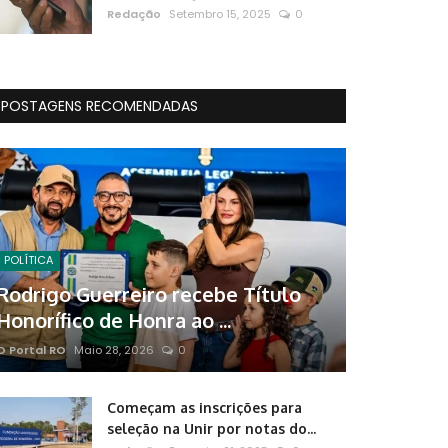
Redação
Setembro 15, 2025
0
POSTAGENS RECOMENDADAS
POLÍTICA
Rodrigo Guerreiro recebe Título
Honorífico de Honra ao ...
O Portal RO
Maio 28, 2026
0
Começam as inscrições para
seleção na Unir por notas do...