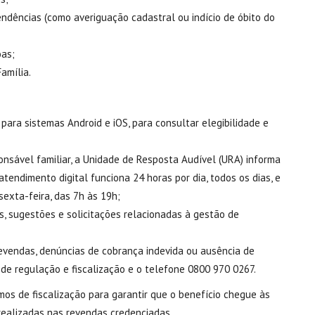
endências (como averiguação cadastral ou indício de óbito do
oas;
Família.
 para sistemas Android e iOS, para consultar elegibilidade e
ponsável familiar, a Unidade de Resposta Audível (URA) informa
atendimento digital funciona 24 horas por dia, todos os dias, e
exta-feira, das 7h às 19h;
, sugestões e solicitações relacionadas à gestão de
revendas, denúncias de cobrança indevida ou ausência de
 de regulação e fiscalização e o telefone 0800 970 0267.
s de fiscalização para garantir que o benefício chegue às
 realizadas nas revendas credenciadas.