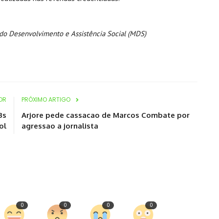
 do Desenvolvimento e Assistência Social (MDS)
OR
PRÓXIMO ARTIGO
Bs
Arjore pede cassacao de Marcos Combate por
ol
agressao a jornalista
0
0
0
0