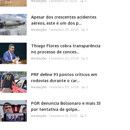
Redação
Fevereiro 21, 2025
0
Apesar dos crescentes acidentes
aéreos, este é um dos p...
Redação
Fevereiro 20, 2025
0
Thiago Flores cobra transparência
no processo de conces...
Redação
Fevereiro 20, 2025
0
PRF define 93 pontos críticos em
rodovias durante o car...
Redação
Fevereiro 20, 2025
0
PGR denuncia Bolsonaro e mais 33
por tentativa de golpe...
Redação
Fevereiro 19, 2025
0