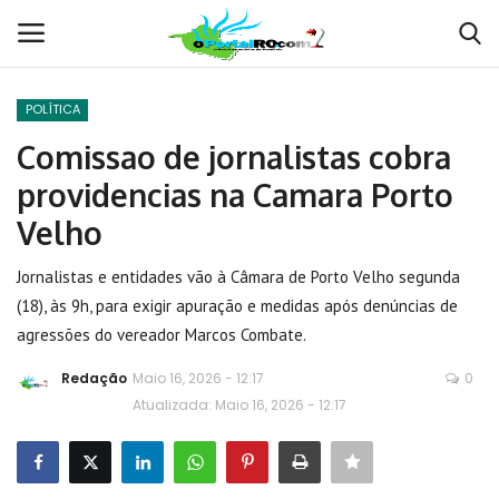
POLÍTICA
Conecte-se
Registro
Comissao de jornalistas cobra
providencias na Camara Porto
Home
Velho
POLÍTICA
Jornalistas e entidades vão à Câmara de Porto Velho segunda
(18), às 9h, para exigir apuração e medidas após denúncias de
Contato
agressões do vereador Marcos Combate.
MUNDO
Redação
Maio 16, 2026 - 12:17
0
Atualizada: Maio 16, 2026 - 12:17
BRASIL