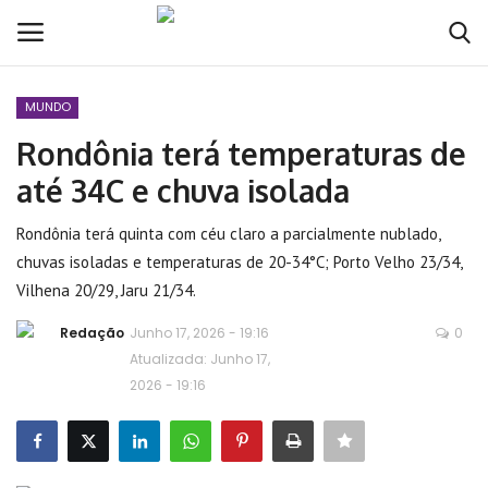
MUNDO
Conecte-se
Registro
Rondônia terá temperaturas de
até 34C e chuva isolada
Home
Rondônia terá quinta com céu claro a parcialmente nublado,
POLÍTICA
chuvas isoladas e temperaturas de 20-34°C; Porto Velho 23/34,
Vilhena 20/29, Jaru 21/34.
Contato
Redação
Junho 17, 2026 - 19:16
0
MUNDO
Atualizada: Junho 17,
2026 - 19:16
BRASIL