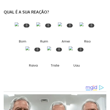
QUAL É A SUA REAÇÃO?
0
0
0
0
Bom
Ruim
Amei
Riso
0
0
0
Raiva
Triste
Uau