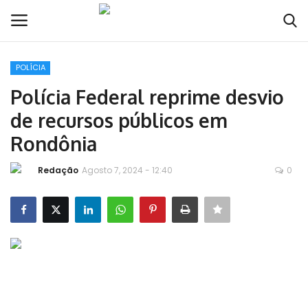
POLÍCIA
Conecte-se
Registro
Polícia Federal reprime desvio
de recursos públicos em
Home
Rondônia
POLÍTICA
Redação
Agosto 7, 2024 - 12:40
0
Contato
MUNDO
BRASIL