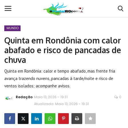
MUNDO
Conecte-se
Registro
Quinta em Rondônia com calor
abafado e risco de pancadas de
Home
chuva
POLÍTICA
Quinta em Rondônia: calor e tempo abafado, mas frente fria
avança trazendo nuvens, pancadas à tarde/noite e risco de
Contato
ventos isolados; acompanhe avisos.
MUNDO
Redação
Maio 13, 2026 - 19:31
0
Atualizada: Maio 13, 2026 - 19:31
BRASIL