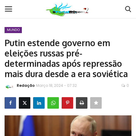
MUNDO
Conecte-se
Registro
Putin estende governo em
eleições russas pré-
Home
determinadas após repressão
POLÍTICA
mais dura desde a era soviética
Contato
Redação
Março 18, 2024 - 07:32
0
MUNDO
BRASIL