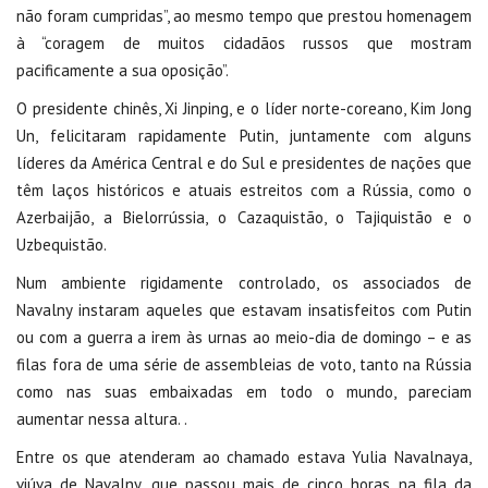
não foram cumpridas”, ao mesmo tempo que prestou homenagem
à “coragem de muitos cidadãos russos que mostram
pacificamente a sua oposição”.
O presidente chinês, Xi Jinping, e o líder norte-coreano, Kim Jong
Un, felicitaram rapidamente Putin, juntamente com alguns
líderes da América Central e do Sul e presidentes de nações que
têm laços históricos e atuais estreitos com a Rússia, como o
Azerbaijão, a Bielorrússia, o Cazaquistão, o Tajiquistão e o
Uzbequistão.
Num ambiente rigidamente controlado, os associados de
Navalny instaram aqueles que estavam insatisfeitos com Putin
ou com a guerra a irem às urnas ao meio-dia de domingo – e as
filas fora de uma série de assembleias de voto, tanto na Rússia
como nas suas embaixadas em todo o mundo, pareciam
aumentar nessa altura. .
Entre os que atenderam ao chamado estava Yulia Navalnaya,
viúva de Navalny, que passou mais de cinco horas na fila da