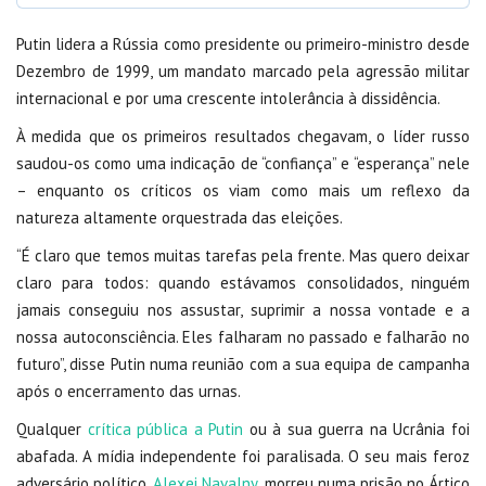
Putin lidera a Rússia como presidente ou primeiro-ministro desde
Dezembro de 1999, um mandato marcado pela agressão militar
internacional e por uma crescente intolerância à dissidência.
À medida que os primeiros resultados chegavam, o líder russo
saudou-os como uma indicação de “confiança” e “esperança” nele
– enquanto os críticos os viam como mais um reflexo da
natureza altamente orquestrada das eleições.
“É claro que temos muitas tarefas pela frente. Mas quero deixar
claro para todos: quando estávamos consolidados, ninguém
jamais conseguiu nos assustar, suprimir a nossa vontade e a
nossa autoconsciência. Eles falharam no passado e falharão no
futuro”, disse Putin numa reunião com a sua equipa de campanha
após o encerramento das urnas.
Qualquer
crítica pública a Putin
ou à sua guerra na Ucrânia foi
abafada. A mídia independente foi paralisada. O seu mais feroz
adversário político,
Alexei Navalny,
morreu numa prisão no Ártico