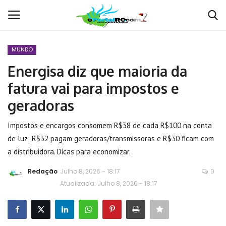
MUNDO
Conecte-se
Registro
Energisa diz que maioria da
fatura vai para impostos e
Home
geradoras
POLÍTICA
Impostos e encargos consomem R$38 de cada R$100 na conta
de luz; R$32 pagam geradoras/transmissoras e R$30 ficam com
Contato
a distribuidora. Dicas para economizar.
MUNDO
Redação
Julho 8, 2026 - 18:17
0
Atualizada: Julho 8, 2026 - 18:17
BRASIL