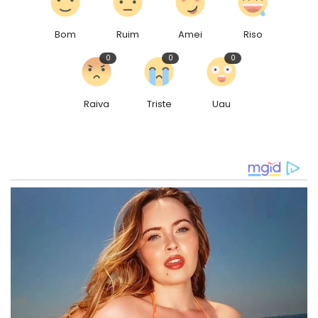
Bom
Ruim
Amei
Riso
0
0
0
Raiva
Triste
Uau