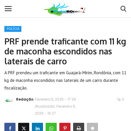
POLÍCIA
Conecte-se
Registro
PRF prende traficante com 11 kg
de maconha escondidos nas
Home
laterais de carro
POLÍTICA
A PRF prendeu um traficante em Guajará-Mirim, Rondônia, com 11
kg de maconha escondidos nas laterais de um carro durante
Contato
fiscalização.
MUNDO
Redação
Fevereiro 5, 2025 - 17:26
0
Atualizada: Fevereiro 5,
BRASIL
2025 - 16:27