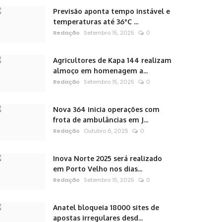
Previsão aponta tempo instável e
temperaturas até 36°C ...
Redação
Setembro 15, 2025
0
Agricultores de Kapa 144 realizam
almoço em homenagem a...
Redação
Setembro 15, 2025
0
Nova 364 inicia operações com
frota de ambulâncias em J...
Redação
Outubro 6, 2025
0
Inova Norte 2025 será realizado
em Porto Velho nos dias...
Redação
Setembro 15, 2025
0
Anatel bloqueia 18000 sites de
apostas irregulares desd...