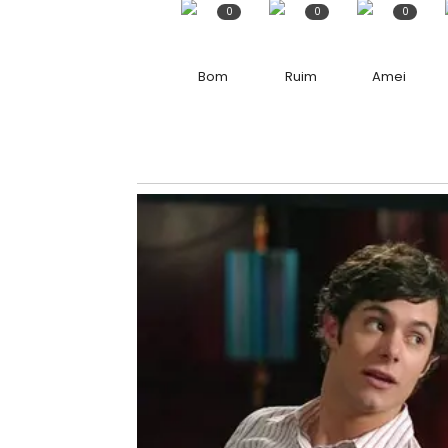
0
0
0
Bom
Ruim
Amei