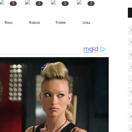
0
0
0
0
Riso
Raiva
Triste
Uau