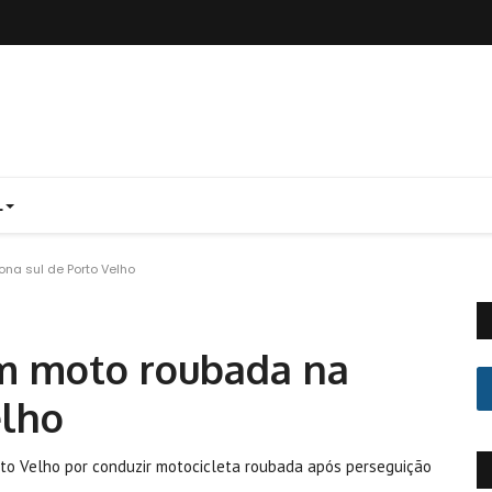
L
na sul de Porto Velho
om moto roubada na
elho
orto Velho por conduzir motocicleta roubada após perseguição