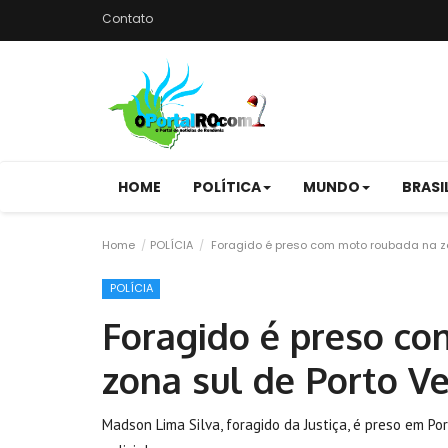
Contato
HOME
POLÍTICA
MUNDO
BRASI
Home
POLÍCIA
Foragido é preso com moto roubada na zo
POLÍCIA
Foragido é preso c
zona sul de Porto V
Madson Lima Silva, foragido da Justiça, é preso em P