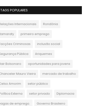
TAGS POPULARES
Relações Internacionais
Rondônia
Itamaraty
primeiro emprego
Facções Criminosas
inclusão social
Segurança Pública
Ariquemes
Jair Bolsonaro
oportunidades para jovens
Chanceler Mauro Vieira
mercado de trabalho
Celso Amorim
setor público
Política Externa
setor privado
Diplomacia
vagas de emprego.
Governo Brasileiro