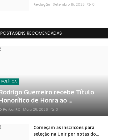
Redação
Setembro 15, 2025
0
POSTAGENS RECOMENDADAS
POLÍTICA
Rodrigo Guerreiro recebe Título
Honorífico de Honra ao ...
O Portal RO
Maio 28, 2026
0
Começam as inscrições para
seleção na Unir por notas do...