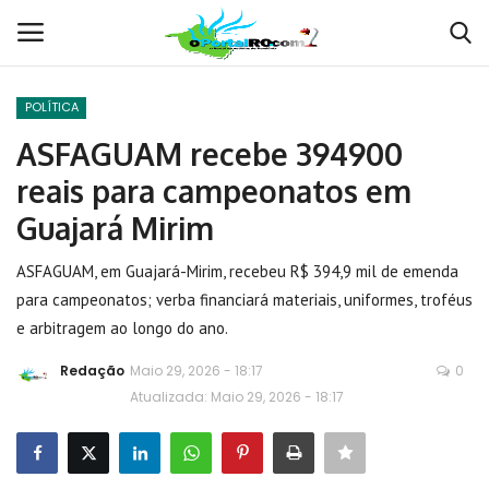
POLÍTICA
Conecte-se
Registro
ASFAGUAM recebe 394900
reais para campeonatos em
Home
Guajará Mirim
POLÍTICA
ASFAGUAM, em Guajará-Mirim, recebeu R$ 394,9 mil de emenda
para campeonatos; verba financiará materiais, uniformes, troféus
Contato
e arbitragem ao longo do ano.
MUNDO
Redação
Maio 29, 2026 - 18:17
0
Atualizada: Maio 29, 2026 - 18:17
BRASIL