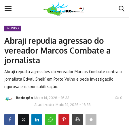
MUNDO
Conecte-se
Registro
Abraji repudia agressao do
vereador Marcos Combate a
Home
jornalista
POLÍTICA
Abraji repudia agressões do vereador Marcos Combate contra o
jornalista Edval 'Sheik' em Porto Velho e pede investigação
Contato
rigorosa e responsabilização.
MUNDO
Redação
Maio 14, 2026 - 16:33
0
Atualizada: Maio 14, 2026 - 16:33
BRASIL