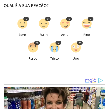
QUAL É A SUA REAÇÃO?
0
0
0
0
Bom
Ruim
Amei
Riso
0
0
0
Raiva
Triste
Uau