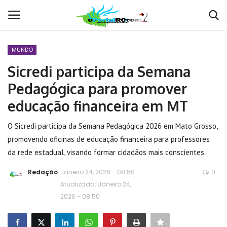
MUNDO
Conecte-se
Registro
Sicredi participa da Semana
Pedagógica para promover
Home
educação financeira em MT
POLÍTICA
O Sicredi participa da Semana Pedagógica 2026 em Mato Grosso,
promovendo oficinas de educação financeira para professores
Contato
da rede estadual, visando formar cidadãos mais conscientes.
MUNDO
Redação
Janeiro 24, 2026 - 08:50
0
Atualizada: Janeiro 24,
BRASIL
2026 - 08:50