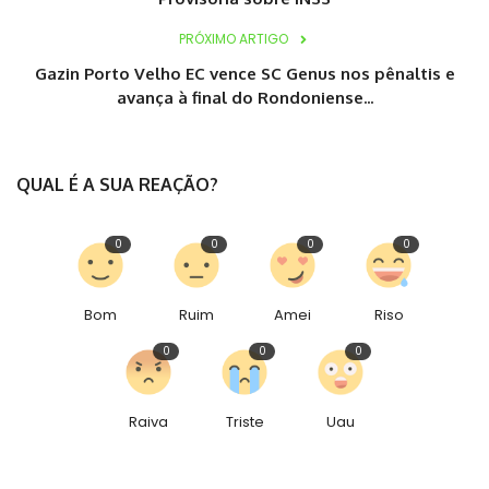
PRÓXIMO ARTIGO
Gazin Porto Velho EC vence SC Genus nos pênaltis e
avança à final do Rondoniense...
QUAL É A SUA REAÇÃO?
0
0
0
0
Bom
Ruim
Amei
Riso
0
0
0
Raiva
Triste
Uau