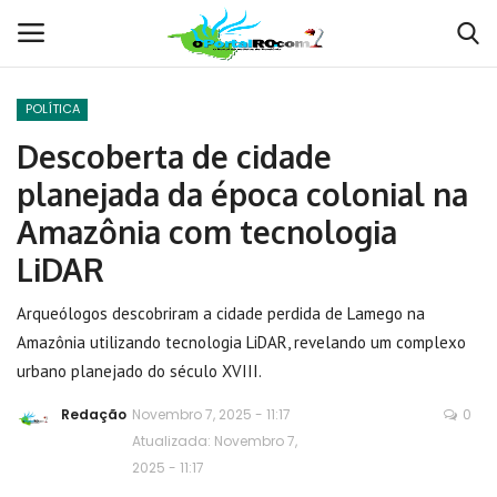
POLÍTICA
Conecte-se
Registro
Descoberta de cidade
planejada da época colonial na
Home
Amazônia com tecnologia
POLÍTICA
LiDAR
Contato
Arqueólogos descobriram a cidade perdida de Lamego na
Amazônia utilizando tecnologia LiDAR, revelando um complexo
MUNDO
urbano planejado do século XVIII.
Redação
Novembro 7, 2025 - 11:17
0
BRASIL
Atualizada: Novembro 7,
2025 - 11:17