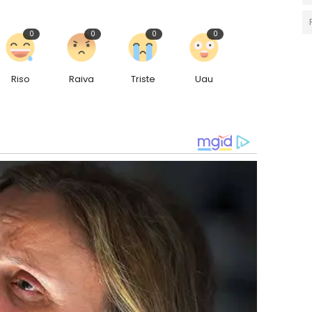
0
0
0
0
Riso
Raiva
Triste
Uau