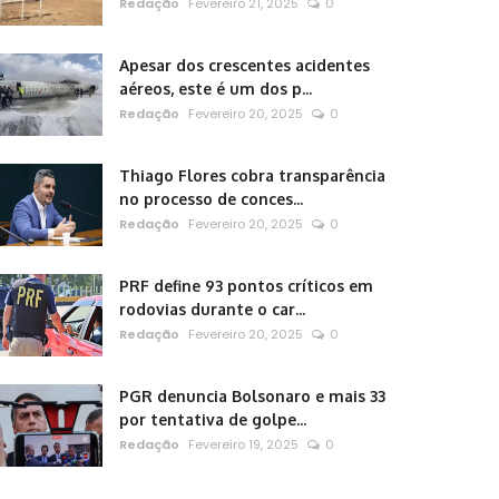
Redação
Fevereiro 21, 2025
0
Apesar dos crescentes acidentes
aéreos, este é um dos p...
Redação
Fevereiro 20, 2025
0
Thiago Flores cobra transparência
no processo de conces...
Redação
Fevereiro 20, 2025
0
PRF define 93 pontos críticos em
rodovias durante o car...
Redação
Fevereiro 20, 2025
0
PGR denuncia Bolsonaro e mais 33
por tentativa de golpe...
Redação
Fevereiro 19, 2025
0