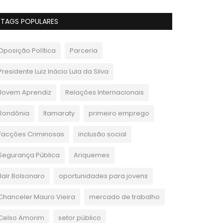
TAGS POPULARES
Oposição Política
Parceria
Presidente Luiz Inácio Lula da Silva
Jovem Aprendiz
Relações Internacionais
Rondônia
Itamaraty
primeiro emprego
Facções Criminosas
inclusão social
Segurança Pública
Ariquemes
Jair Bolsonaro
oportunidades para jovens
Chanceler Mauro Vieira
mercado de trabalho
Celso Amorim
setor público