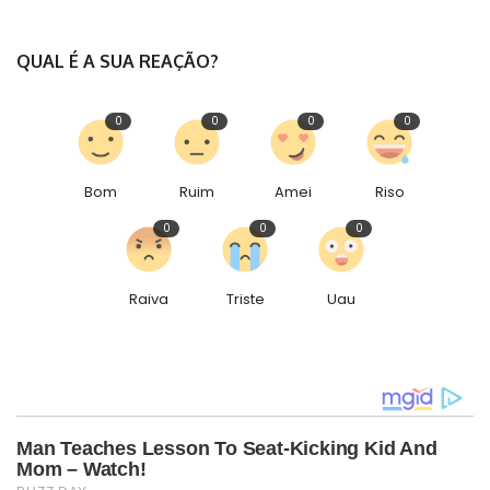
QUAL É A SUA REAÇÃO?
0
0
0
0
Bom
Ruim
Amei
Riso
0
0
0
Raiva
Triste
Uau