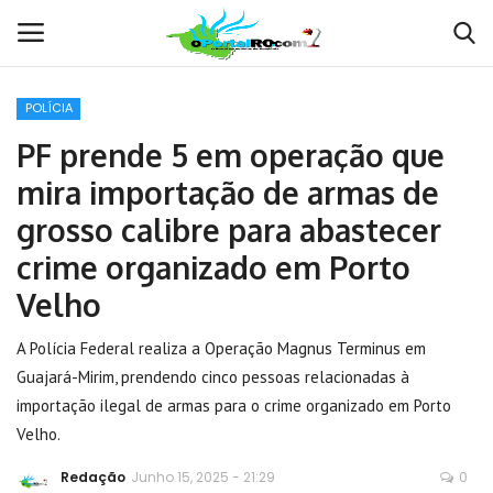
POLÍCIA
Conecte-se
Registro
PF prende 5 em operação que
mira importação de armas de
Home
grosso calibre para abastecer
POLÍTICA
crime organizado em Porto
Velho
Contato
A Polícia Federal realiza a Operação Magnus Terminus em
MUNDO
Guajará-Mirim, prendendo cinco pessoas relacionadas à
importação ilegal de armas para o crime organizado em Porto
BRASIL
Velho.
Redação
Junho 15, 2025 - 21:29
0